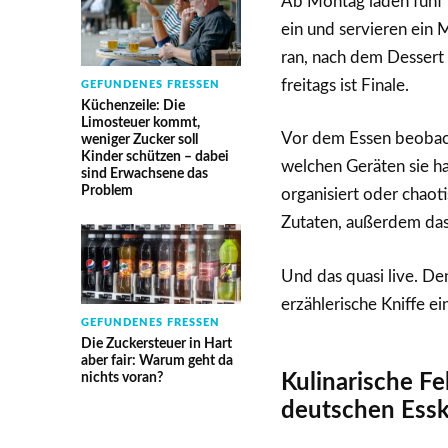
Ab Montag laden fünf
ein und servieren ein
ran, nach dem Dessert
freitags ist Finale.
GEFUNDENES FRESSEN
Küchenzeile: Die
Limosteuer kommt,
Vor dem Essen beobach
weniger Zucker soll
Kinder schützen – dabei
welchen Geräten sie ha
sind Erwachsene das
Problem
organisiert oder chaot
Zutaten, außerdem das, w
Und das quasi live. D
erzählerische Kniffe ei
GEFUNDENES FRESSEN
Die Zuckersteuer in Hart
aber fair: Warum geht da
nichts voran?
Kulinarische Fe
deutschen Essk