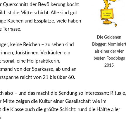
er Querschnitt der Bevölkerung kocht
ild ist die Mittelschicht. Alle sind gut
mige Küchen und Essplätze, viele haben
 Terrasse.
Die Goldenen
Blogger: Nominiert
ger, keine Reichen – zu sehen sind
als einer der vier
nnen, Juristinnen, Verkäufer, ein
besten Foodblogs
rsonal, eine Heilpraktikerin,
2015
jemand von der Sparkasse, ab und an
rsspanne reicht von 21 bis über 60.
h also – und das macht die Sendung so interessant: Rituale,
 Mitte zeigen die Kultur einer Gesellschaft wie im
 die Klasse auch die größte Schicht: rund die Hälfte aller
.