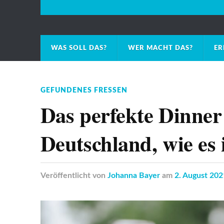
WAS SOLL DAS?
WER MACHT DAS?
ER
GEFUNDENES FRESSEN
Das perfekte Dinner 
Deutschland, wie es i
Veröffentlicht
von
Johanna Bayer
am
2. August 202