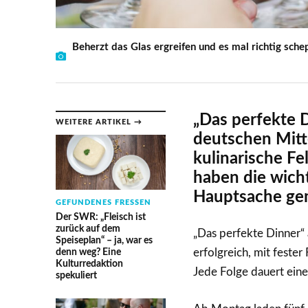
Beherzt das Glas ergreifen und es mal richtig sch
„Das perfekte D
WEITERE ARTIKEL →
deutschen Mitte
kulinarische F
haben die wicht
Hauptsache gemü
GEFUNDENES FRESSEN
Der SWR: „Fleisch ist
zurück auf dem
„Das perfekte Dinner“ 
Speiseplan“ – ja, war es
denn weg? Eine
erfolgreich, mit feste
Kulturredaktion
Jede Folge dauert ein
spekuliert