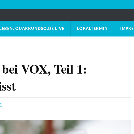
LEBEN: QUARKUNDSO.DE LIVE
LOKALTERMIN
IMPR
bei VOX, Teil 1:
sst
1