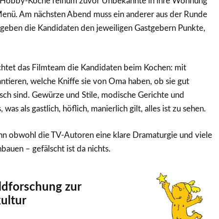
 Hobby-Köche reihum zuvor Unbekannte in ihre Wohnung
 Menü. Am nächsten Abend muss ein anderer aus der Runde
 geben die Kandidaten den jeweiligen Gastgebern Punkte,
tet das Filmteam die Kandidaten beim Kochen: mit
ntieren, welche Kniffe sie von Oma haben, ob sie gut
isch sind. Gewürze und Stile, modische Gerichte und
as als gastlich, höflich, manierlich gilt, alles ist zu sehen.
enn obwohl die TV-Autoren eine klare Dramaturgie und viele
nbauen – gefälscht ist da nichts.
ldforschung zur
ultur