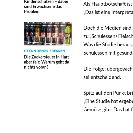
Kinder schützen – dabei
Als Hauptbotschaft ist
sind Erwachsene das
Problem
„Das ist eine Interpret
Doch die Medien sind s
zu „Schulessen+Fleisch
Was die Studie herausg
GEFUNDENES FRESSEN
Schulessen mit gesunde
Die Zuckersteuer in Hart
aber fair: Warum geht da
nichts voran?
Die Folge: übergewicht
sei entscheidend.
Spitz auf den Punkt br
„Eine Studie hat ergebe
Gemüse gibt. Das hat f