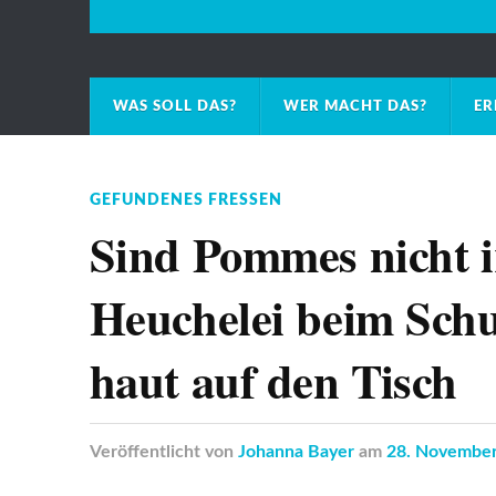
WAS SOLL DAS?
WER MACHT DAS?
ER
GEFUNDENES FRESSEN
Sind Pommes nicht 
Heuchelei beim Schu
haut auf den Tisch
Veröffentlicht
von
Johanna Bayer
am
28. Novembe