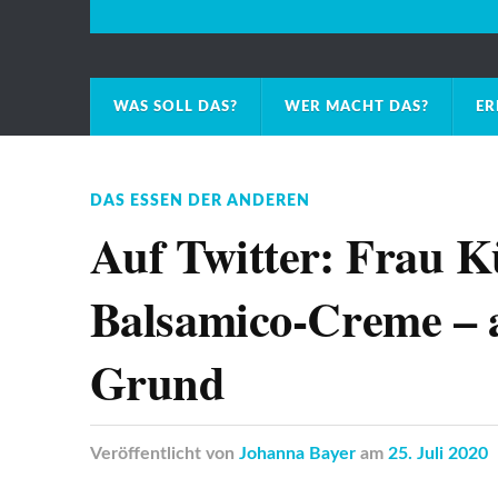
WAS SOLL DAS?
WER MACHT DAS?
ER
DAS ESSEN DER ANDEREN
Auf Twitter: Frau K
Balsamico-Creme – a
Grund
Veröffentlicht
von
Johanna Bayer
am
25. Juli 2020