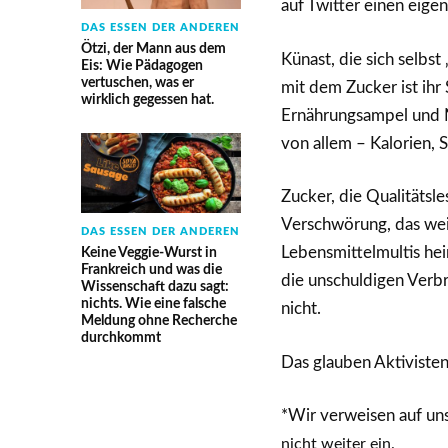
auf Twitter einen eig
DAS ESSEN DER ANDEREN
Ötzi, der Mann aus dem
Künast, die sich selbs
Eis: Wie Pädagogen
vertuschen, was er
mit dem Zucker ist ihr 
wirklich gegessen hat.
Ernährungsampel und N
von allem – Kalorien, S
Zucker, die Qualitätsl
Verschwörung, das weiß
DAS ESSEN DER ANDEREN
Lebensmittelmultis heim
Keine Veggie-Wurst in
Frankreich und was die
die unschuldigen Verbr
Wissenschaft dazu sagt:
nichts. Wie eine falsche
nicht.
Meldung ohne Recherche
durchkommt
Das glauben Aktiviste
*Wir verweisen auf un
nicht weiter ein.