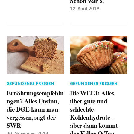
Schön wär`s.
12. April 2019
GEFUNDENES FRESSEN
GEFUNDENES FRESSEN
Die WELT: Alles
Ernährungsempfehlu
über gute und
ngen? Alles Unsinn,
schlechte
die DGE kann man
Kohlenhydrate –
vergessen, sagt der
aber dann kommt
SWR
der Killer-O-Ton
30. November 2018