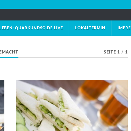
LEBEN: QUARKUNDSO.DE LIVE
LOKALTERMIN
IMPR
GEMACHT
SEITE 1
/
1