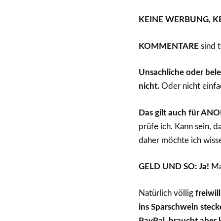
KEINE WERBUNG, K
KOMMENTARE
sind t
Unsachliche oder bel
nicht.
Oder nicht einfa
Das gilt auch für A
prüfe ich. Kann sein, d
daher möchte ich wisse
GELD UND SO: Ja!
Ma
Natürlich völlig
freiwil
ins Sparschwein steck
PayPal, braucht aber 