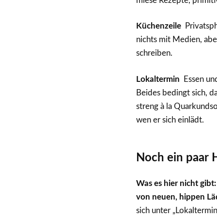
miese Rezepte, primiti
Küchenzeile
Privatsph
nichts mit Medien, aber
schreiben.
Lokaltermin
Essen und
Beides bedingt sich, d
streng à la Quarkundso
wen er sich einlädt.
Noch ein paar
Was es hier nicht gibt
von neuen, hippen Lä
sich unter „Lokaltermin