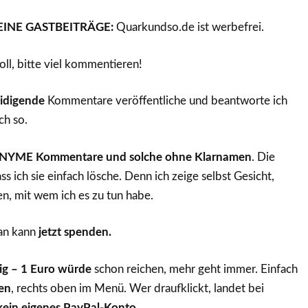
EINE GASTBEITRÄGE:
Quarkundso.de ist werbefrei.
oll, bitte viel kommentieren!
eidigende
Kommentare veröffentliche und beantworte ich
ch so.
NONYME Kommentare und solche ohne Klarnamen
. Die
ass ich sie einfach lösche. Denn ich zeige selbst Gesicht,
n, mit wem ich es zu tun habe.
n kann
jetzt spenden.
lig – 1 Euro
würde
schon reichen, mehr geht immer. Einfach
en
, rechts oben im Menü. Wer draufklickt, landet bei
kein eigenes PayPal-Konto.