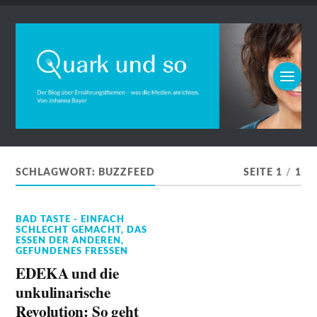
SCHLAGWORT:
BUZZFEED
SEITE 1
/
1
BAD TASTE - EINFACH
SCHLECHT GEMACHT
,
DAS
ESSEN DER ANDEREN
,
GEFUNDENES FRESSEN
EDEKA und die
unkulinarische
Revolution: So geht