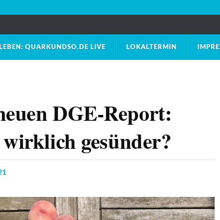
LEBEN: QUARKUNDSO.DE LIVE
LOKALTERMIN
IMPR
 neuen DGE-Report:
 wirklich gesünder?
21