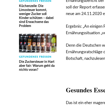
Ernährungsbericht der 
GEFUNDENES FRESSEN
Küchenzeile: Die
soll der Report erfasse
Limosteuer kommt,
neue am 24.11.2020 e
weniger Zucker soll
Kinder schützen – dabei
sind Erwachsene das
Problem
Ergebnis: „An einigen 
Ernährungssituation „ve
Denn die Deutschen we
Ernährungsratschläge d
GEFUNDENES FRESSEN
Botschaft, nachzulese
Die Zuckersteuer in Hart
aber fair: Warum geht da
nichts voran?
Gesundes Esse
Das ist ein eher mage