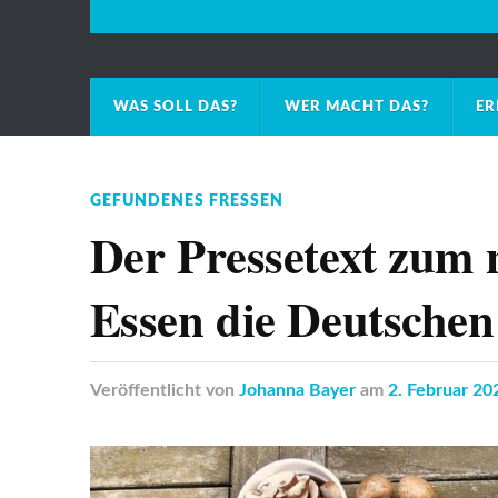
WAS SOLL DAS?
WER MACHT DAS?
ER
GEFUNDENES FRESSEN
Der Pressetext zum
Essen die Deutschen
Veröffentlicht
von
Johanna Bayer
am
2. Februar 20