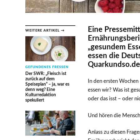
Eine Pressemit
WEITERE ARTIKEL →
Ernährungsberi
„gesundem Esse
essen die Deuts
Quarkundso.de
GEFUNDENES FRESSEN
Der SWR: „Fleisch ist
zurück auf dem
In den ersten Wochen
Speiseplan“ – ja, war es
denn weg? Eine
essen wir? Was ist ges
Kulturredaktion
oder das isst – oder n
spekuliert
Und hören die Mensche
Anlass zu diesen Frage