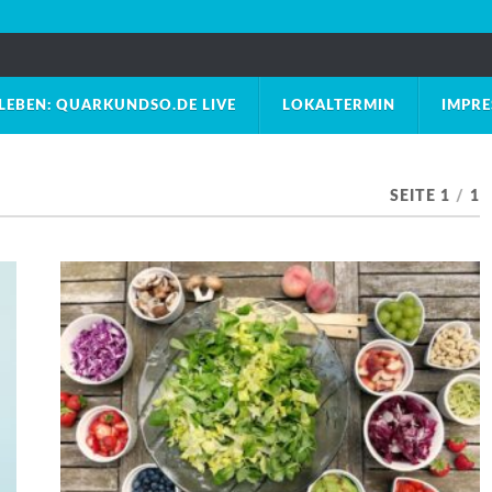
LEBEN: QUARKUNDSO.DE LIVE
LOKALTERMIN
IMPR
SEITE 1
/
1