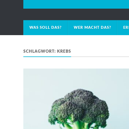
WAS SOLL DAS?
WER MACHT DAS?
ER
SCHLAGWORT:
KREBS