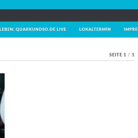
LEBEN: QUARKUNDSO.DE LIVE
LOKALTERMIN
IMPR
SEITE 1
/
1