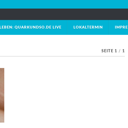
LEBEN: QUARKUNDSO.DE LIVE
LOKALTERMIN
IMPR
SEITE 1
/
1