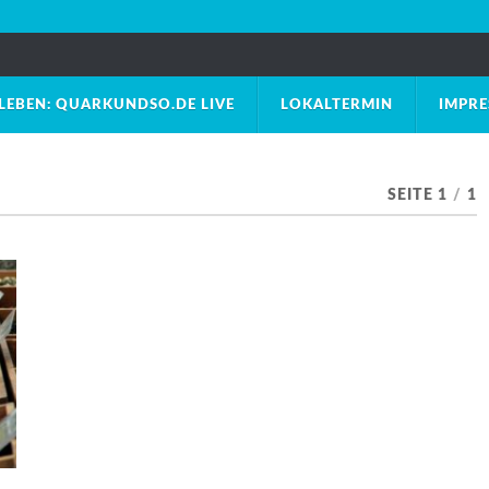
LEBEN: QUARKUNDSO.DE LIVE
LOKALTERMIN
IMPR
SEITE 1
/
1