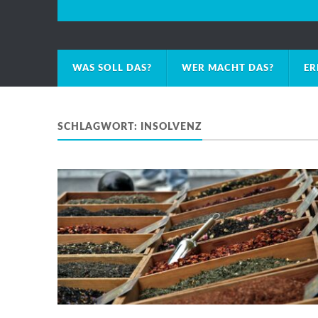
WAS SOLL DAS?
WER MACHT DAS?
ER
SCHLAGWORT:
INSOLVENZ