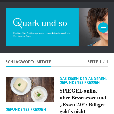
SCHLAGWORT:
IMITATE
SEITE 1
/
1
DAS ESSEN DER ANDEREN
,
GEFUNDENES FRESSEN
SPIEGEL online
über Besseresser und
„Essen 2.0“: Billiger
geht’s nicht
GEFUNDENES FRESSEN