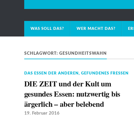
WAS SOLL DAS?
WER MACHT DAS?
ER
SCHLAGWORT:
GESUNDHEITSWAHN
DAS ESSEN DER ANDEREN
,
GEFUNDENES FRESSEN
DIE ZEIT und der Kult um
gesundes Essen: nutzwertig bis
ärgerlich – aber belebend
19. Februar 2016