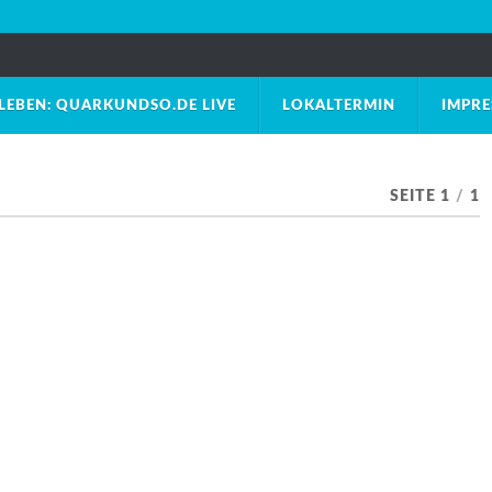
LEBEN: QUARKUNDSO.DE LIVE
LOKALTERMIN
IMPR
SEITE 1
/
1