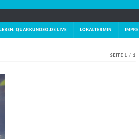
LEBEN: QUARKUNDSO.DE LIVE
LOKALTERMIN
IMPR
SEITE 1
/
1