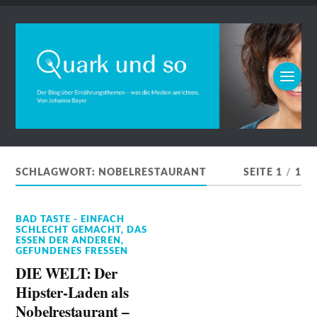
SCHLAGWORT:
NOBELRESTAURANT
SEITE 1
/
1
BAD TASTE - EINFACH
SCHLECHT GEMACHT
,
DAS
ESSEN DER ANDEREN
,
GEFUNDENES FRESSEN
DIE WELT: Der
Hipster-Laden als
Nobelrestaurant –