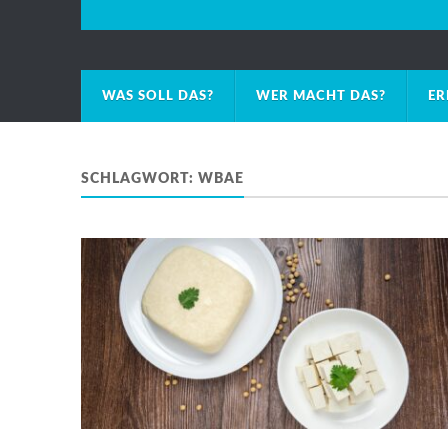
WAS SOLL DAS?
WER MACHT DAS?
ER
SCHLAGWORT:
WBAE