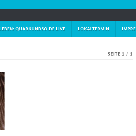
LEBEN: QUARKUNDSO.DE LIVE
LOKALTERMIN
IMPR
SEITE 1
/
1