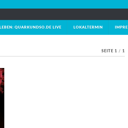
LEBEN: QUARKUNDSO.DE LIVE
LOKALTERMIN
IMPR
SEITE 1
/
1