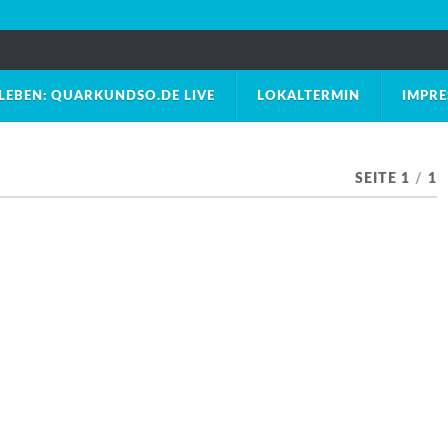
LEBEN: QUARKUNDSO.DE LIVE
LOKALTERMIN
IMPR
SEITE 1
/
1