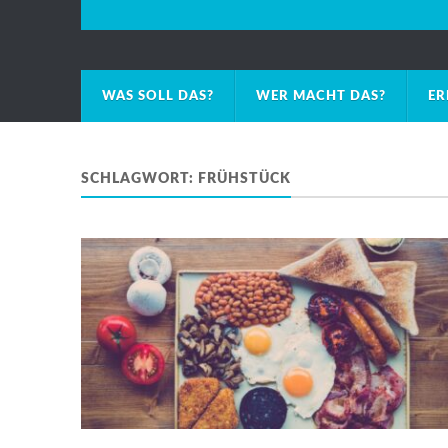
WAS SOLL DAS?
WER MACHT DAS?
ER
SCHLAGWORT:
FRÜHSTÜCK