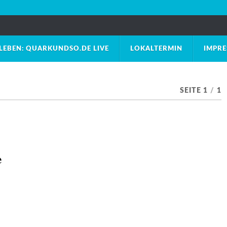
LEBEN: QUARKUNDSO.DE LIVE
LOKALTERMIN
IMPR
SEITE 1
/
1
e