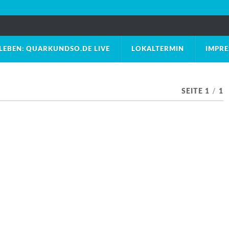
LEBEN: QUARKUNDSO.DE LIVE
LOKALTERMIN
IMPR
SEITE 1
/
1