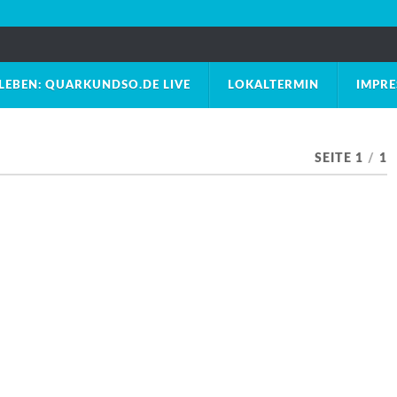
LEBEN: QUARKUNDSO.DE LIVE
LOKALTERMIN
IMPR
SEITE 1
/
1